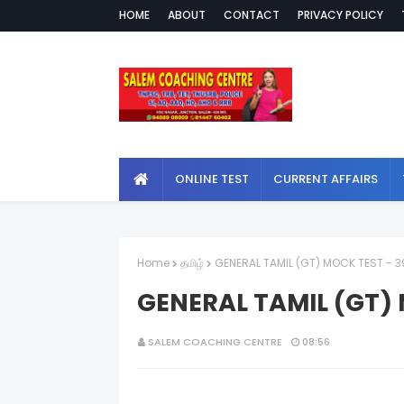
HOME
ABOUT
CONTACT
PRIVACY POLICY
ONLINE TEST
CURRENT AFFAIRS
Home
தமிழ்
GENERAL TAMIL (GT) MOCK TEST - 3
GENERAL TAMIL (GT) 
SALEM COACHING CENTRE
08:56