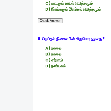
C) ஊடலும் ஊடல் நிமித்தமும்
D) இரங்கலும் இரங்கல் நிமித்தமும்
Check Answer
6. நெய்தல் திணையின் சிறுபொழுது எது?
A) மாலை
B) காலை
C) ஏற்பாடு
D) நண்பகல்