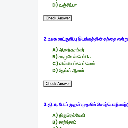
D) வஞ்சிப்பா
Check Answer
2. உலக நாட்குறிப்பு இயக்கத்தின் தந்தை என்ற
A) ஆனந்தரங்கர்
B) சாமுவேல் பெப்பிசு
C) வில்லியம் பெட்வெல்
D) ஜேம்ஸ் ஆலன்
Check Answer
3. ஜி. யு. போப் முதன் முதலில் சொற்பொழிவாற்
A) திருநெல்வேலி
B) சாந்தோம்