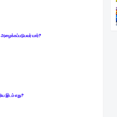
ு அழைக்கப்படுபவர் யார்?
றிய இடம் எது?