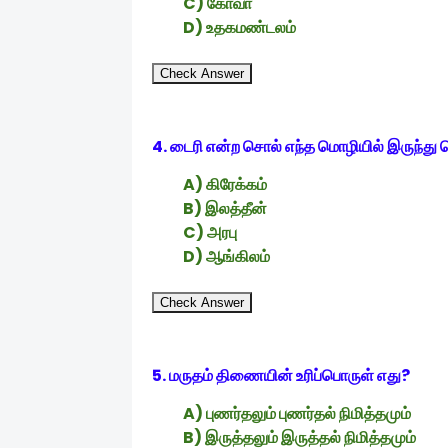
C) கோவா
D) உதகமண்டலம்
Check Answer
4. டைரி என்ற சொல் எந்த மொழியில் இருந்து ப
A) கிரேக்கம்
B) இலத்தீன்
C) அரபு
D) ஆங்கிலம்
Check Answer
5. மருதம் திணையின் உரிப்பொருள் எது?
A) புணர்தலும் புணர்தல் நிமித்தமும்
B) இருத்தலும் இருத்தல் நிமித்தமும்