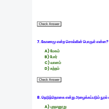
Check Answer
7. கோணமூ என்ற சொல்லின் பொருள் என்ன?
A) மேகம்
B) போர்
C) வானம்
D) சுற்றம்
Check Answer
8. நெடுந்தொகை என்று அழைக்கப்படும் நூல் 
A) புறநானூறு