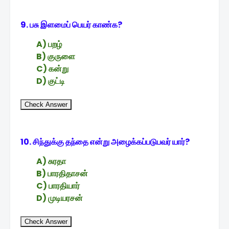
9. பசு இளமைப் பெயர் காண்க?
A) பறழ்
B) குருளை
C) கன்று
D) குட்டி
Check Answer
10. சிந்துக்கு தந்தை என்று அழைக்கப்படுபவர் யார்?
A) சுரதா
B) பாரதிதாசன்
C) பாரதியார்
D) முடியரசன்
Check Answer