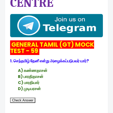
CENTRE
GENERAL TAMIL (GT) MOCK
TEST - 59
1. செந்தமிழ் தேனீ என்று அழைக்கப்படுபவர் யார்?
A) கண்ணதாசன்
B) பாரதிதாசன்
C) பாரதியார்
D) முடியரசன்
Check Answer