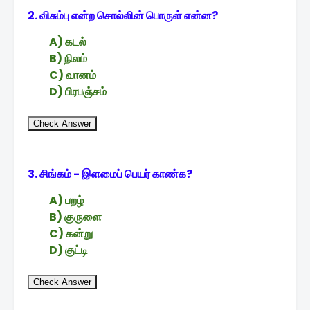
2. விசும்பு என்ற சொல்லின் பொருள் என்ன?
A) கடல்
B) நிலம்
C) வானம்
D) பிரபஞ்சம்
Check Answer
3. சிங்கம் - இளமைப் பெயர் காண்க?
A) பறழ்
B) குருளை
C) கன்று
D) குட்டி
Check Answer