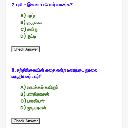
7. புலி - இளமைப் பெயர் காண்க?
A) பறழ்
B) குருளை
C) கன்று
D) குட்டி
Check Answer
8. சந்திரிகையின் கதை என்ற உரைநடை நூலை
எழுதியவர் யார்?
A) நாமக்கல் கவிஞர்
B) பாரதிதாசன்
C) பாரதியார்
D) முடியரசன்
Check Answer