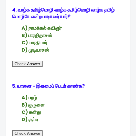
4. வாழ்க தமிழ்மொழி வாழ்க தமிழ்மொழி வாழ்க தமிழ்
மொழியே என்ற பாடியவர் யார்?
A) நாமக்கல் கவிஞர்
B) பாரதிதாசன்
C) பாரதியார்
D) முடியரசன்
Check Answer
5. யானை - இளமைப் பெயர் காண்க?
A) பறழ்
B) குருளை
C) கன்று
D) குட்டி
Check Answer