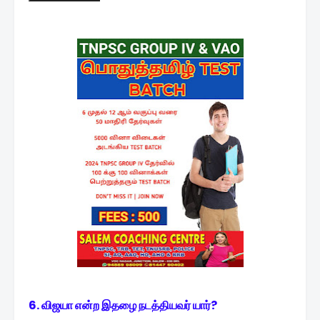
6. விஜயா என்ற இதழை நடத்தியவர் யார்?