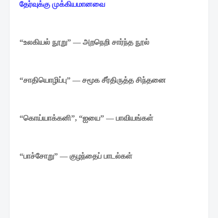
தேர்வுக்கு
முக்கியமானவை
உலகியல்
நூறு
அறநெறி
சார்ந்த
நூல்
“
” —
சாதியொழிப்பு
சமூக
சீர்திருத்த
சிந்தனை
“
” —
கொய்யாக்கனி
ஐயை
பாவியங்கள்
“
”, “
” —
பாச்சோறு
குழந்தைப்
பாடல்கள்
“
” —