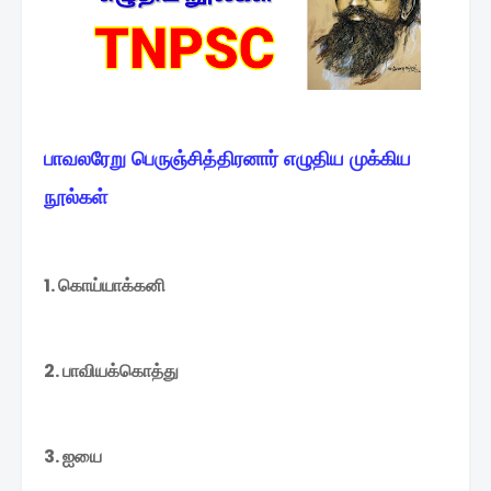
பாவலரேறு
பெருஞ்சித்திரனார்
எழுதிய
முக்கிய
நூல்கள்
1. கொய்யாக்கனி
2. பாவியக்கொத்து
3. ஐயை