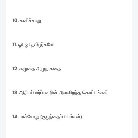
10. கனிச்சாறு
11. ஓ
ஓ
தமிழர்களே
!
!
12. கழுதை
அழுத
கதை
13. ஆரியப்பார்ப்பனரின்
அளவிறந்த
கொட்டங்கள்
14. பாச்சோறு
குழந்தைப்பாடல்கள்
(
)