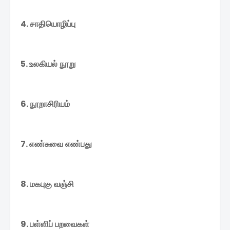
4. சாதியொழிப்பு
5. உலகியல்
நூறு
6. நூறாசிரியம்
7. எண்சுவை
எண்பது
8. மகபுகு
வஞ்சி
9. பள்ளிப்
பறவைகள்